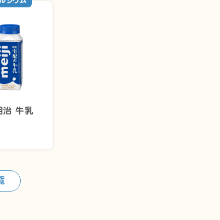
ルシウム
明治 牛乳
覧