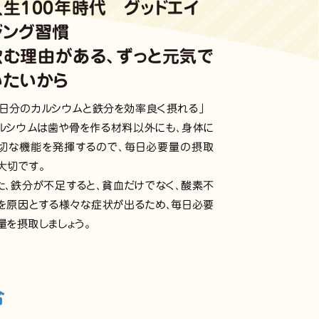
人生100年時代 グッドエイ
ジング習慣
飲む理由がある、ずっと元気で
いたいから
1日分のカルシウムと鉄分を効率良く摂れる」
ルシウムは歯や骨を作る材料以外にも、身体に
切な機能を発揮するので、毎日必要量の摂取
大切です。
た、鉄分が不足すると、貧血だけでなく、酸素不
を原因とする様々な症状が出るため、毎日必要
量を摂取しましょう。
合